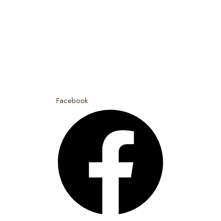
objetivos de Cooperação
entre os povos e de
combate à pobreza, que
atua em situações de
emergência, dentro e fora
das fronteiras portuguesas.
Facebook