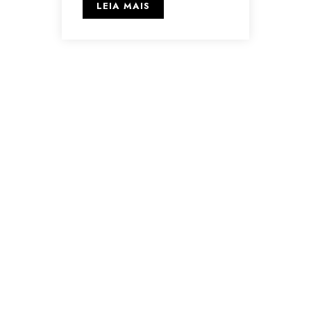
LEIA MAIS
AND - ASSOCIAÇÃO
NOVA DIMENSÃO
A AND é uma Associação
sem fins lucrativos, de
Utilidade Pública, com