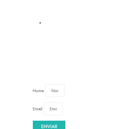
Ilhas Bohol, Filipinas
NEWSLETTER AND
Subscreva a Newsletter AND.
Acompanhe esta Missão!
Nome
Email
ENVIAR